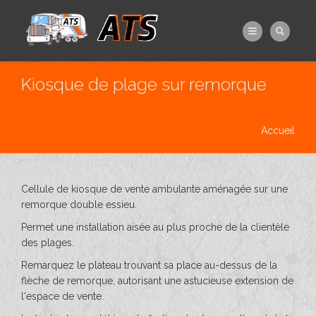
Aller au contenu principal
Kiosque de plage sur remorque
Vous êtes ici
Accueil
Cellule de kiosque de vente ambulante aménagée sur une
remorque double essieu.
Permet une installation aisée au plus proche de la clientèle
des plages.
Remarquez le plateau trouvant sa place au-dessus de la
flèche de remorque, autorisant une astucieuse extension de
l'espace de vente.