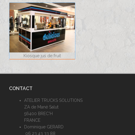
Kiosque jus de fruit
CONTACT
ATELIER TRUCKS SOLUTIONS
ZA de Mané Salut
56400 BREC'H
FRANCE
Dominique GERARD
06 23 43 33 88